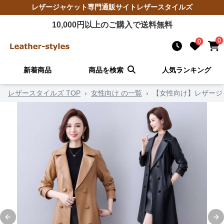
レザージャケット
専門通販サイト
レザースタイルズ
10,000
円以上のご購入で送料無料
0
0
新着商品
商品を検索
人気ランキング
レザースタイルズ TOP
›
女性向け の一覧
›
【女性向け】レザージ
Previous slide
Ne