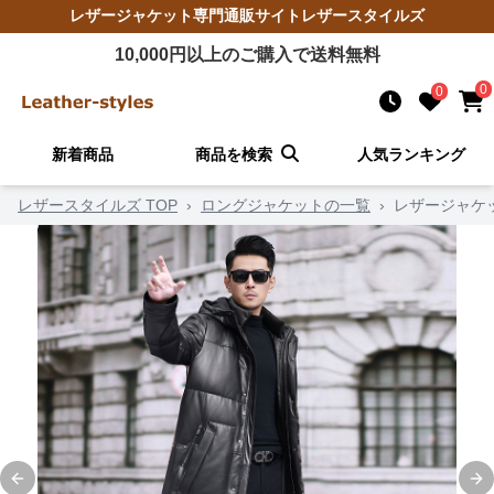
レザージャケット
専門通販サイト
レザースタイルズ
10,000
円以上のご購入で送料無料
0
0
新着商品
商品を検索
人気ランキング
レザースタイルズ TOP
›
ロングジャケットの一覧
›
レザージャケ
Previous slide
Ne