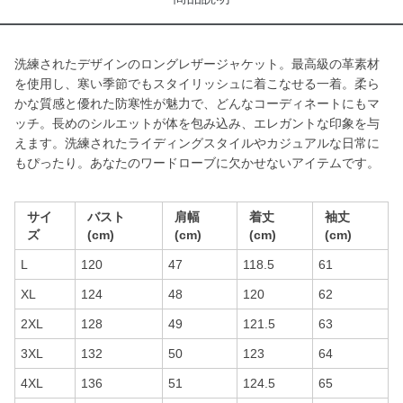
洗練されたデザインのロングレザージャケット。最高級の革素材
を使用し、寒い季節でもスタイリッシュに着こなせる一着。柔ら
かな質感と優れた防寒性が魅力で、どんなコーディネートにもマ
ッチ。長めのシルエットが体を包み込み、エレガントな印象を与
えます。洗練されたライディングスタイルやカジュアルな日常に
もぴったり。あなたのワードローブに欠かせないアイテムです。
サイ
バスト
肩幅
着丈
袖丈
ズ
(cm)
(cm)
(cm)
(cm)
L
120
47
118.5
61
XL
124
48
120
62
2XL
128
49
121.5
63
3XL
132
50
123
64
4XL
136
51
124.5
65