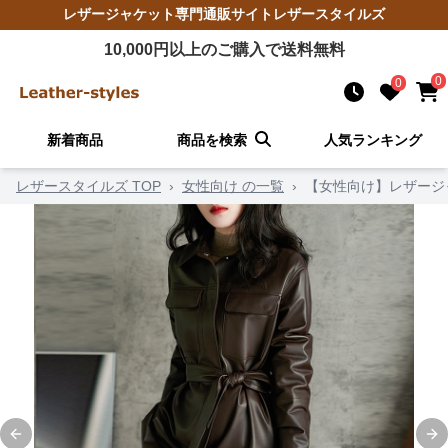
レザージャケット
専門通販サイト
レザースタイルズ
10,000
円以上のご購入で送料無料
0
0
新着商品
商品を検索
人気ランキング
レザースタイルズ TOP
›
女性向け の一覧
›
【女性向け】レザージ
Previous slide
Ne