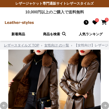
レザージャケット
専門通販サイト
レザースタイルズ
10,000
円以上のご購入で送料無料
0
0
新着商品
商品を検索
人気ランキング
レザースタイルズ TOP
›
女性向け の一覧
›
【女性向け】レザージ
Previous slide
Ne