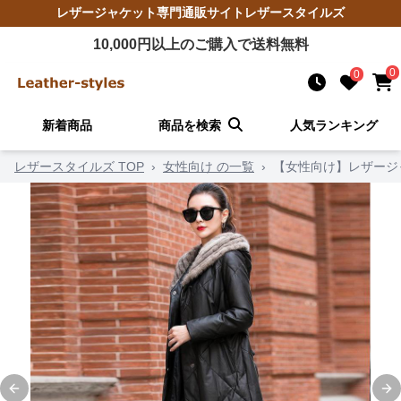
レザージャケット
専門通販サイト
レザースタイルズ
10,000
円以上のご購入で送料無料
0
0
新着商品
商品を検索
人気ランキング
レザースタイルズ TOP
›
女性向け の一覧
›
【女性向け】レザージ
Previous slide
Ne