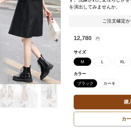
を演出してみませんか。
ご注文確定か
12,780
円
Next slide
サイズ
M
L
XL
カラー
ブラック
カーキ
購
カー