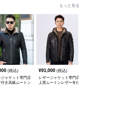
もっと見る
000
¥
91,000
¥
22,900
(税込)
(税込)
(税込)
ージャケット専門店
レザージャケット専門店
【女性向け】レザージャ
ア付き高級ムートン
上質ムートンレザー冬仕
ケット専門店 ファー襟
ルゾン
様テーラード
付きラグジュアリーコー
ト