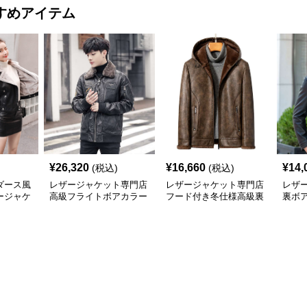
すめアイテム
¥
26,320
¥
16,660
¥
14,
(税込)
(税込)
ダース風
レザージャケット専門店
レザージャケット専門店
レザ
ージャケ
高級フライトボアカラー
フード付き冬仕様高級裏
裏ボ
ブルゾン
ボア本革ジャケット
風ブ