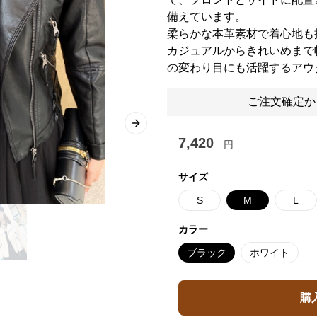
備えています。
柔らかな本革素材で着心地も
カジュアルからきれいめまで
の変わり目にも活躍するアウ
ご注文確定か
Next slide
7,420
円
サイズ
S
M
L
カラー
ブラック
ホワイト
購