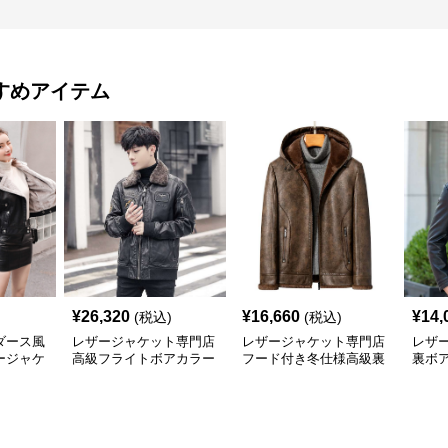
すめアイテム
¥
26,320
¥
16,660
¥
14,
(税込)
(税込)
ダース風
レザージャケット専門店
レザージャケット専門店
レザ
ージャケ
高級フライトボアカラー
フード付き冬仕様高級裏
裏ボ
ブルゾン
ボア本革ジャケット
風ブ