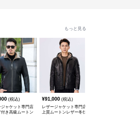
もっと見る
000
¥
91,000
¥
22,900
(税込)
(税込)
(税込)
ージャケット専門店
レザージャケット専門店
【女性向け】レザージャ
ア付き高級ムートン
上質ムートンレザー冬仕
ケット専門店 ファー襟
ルゾン
様テーラード
付きラグジュアリーコー
ト