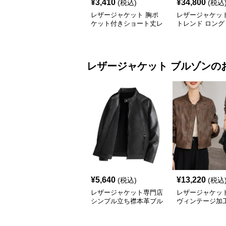
¥
3,410
¥
34,800
(税込)
(税込
レザージャケット 胸ポ
レザージャケッ
ケット付きショート丈レ
トレンド ロング
ザージャケットテーラー
トレンチコート
ド
レザージャケット
ブルゾン
の
¥
5,640
¥
13,220
(税込)
(税込
レザージャケット専門店
レザージャケット
シンプル立ち襟本革ブル
ヴィンテージ加
ゾン
ージャケット