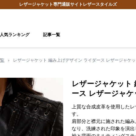
レザージャケット
専門通販サイト
レザースタイルズ
人気ランキング
記事一覧
覧
›
レザージャケット 編み上げデザイン ライダース レザージャケッ
レザージャケット 
ース レザージャケ
上質な合成皮革を使用したレ
す。
肩部分と襟元に施された編み
なり、洗練された印象を演出
袖と背面のキルティングステ