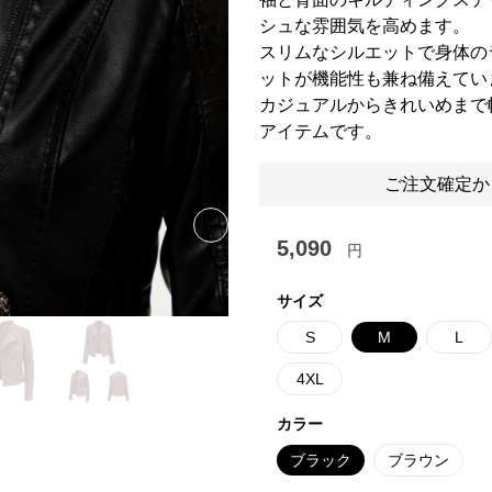
シュな雰囲気を高めます。
スリムなシルエットで身体の
ットが機能性も兼ね備えてい
カジュアルからきれいめまで
アイテムです。
ご注文確定か
Next slide
5,090
円
サイズ
S
M
L
4XL
カラー
ブラック
ブラウン