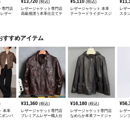
¥
13,720
¥
5,110
¥
11,
)
(税込)
(税込)
ト専門店
レザージャケット専門店
レザージャケット 本革
レザ
 レザー
高級感漂う本革仕立てテ
テーラードライダースジ
スタ
ーラードジャケット
ャケット
レザ
おすすめアイテム
¥
31,360
¥
16,180
¥
56,
)
(税込)
(税込)
 本革
レザージャケット専門店
レザージャケット専門店
レザ
工ボンバ
プレミアムレザー職人仕
なめらか本革フードジャ
シンプ
上げブルゾン
ケット
ュアル