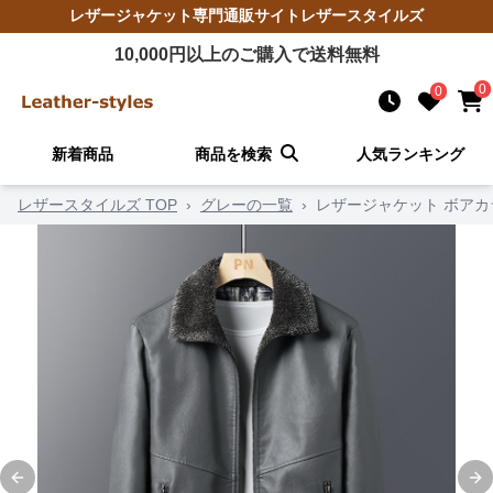
レザージャケット
専門通販サイト
レザースタイルズ
10,000
円以上のご購入で送料無料
0
0
新着商品
商品を検索
人気ランキング
レザースタイルズ TOP
›
グレーの一覧
›
レザージャケット ボアカ
Previous slide
Ne