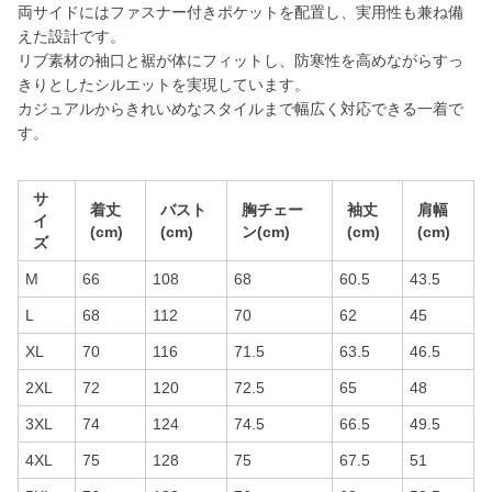
両サイドにはファスナー付きポケットを配置し、実用性も兼ね備
えた設計です。
リブ素材の袖口と裾が体にフィットし、防寒性を高めながらすっ
きりとしたシルエットを実現しています。
カジュアルからきれいめなスタイルまで幅広く対応できる一着で
す。
サ
着丈
バスト
胸チェー
袖丈
肩幅
イ
(cm)
(cm)
ン(cm)
(cm)
(cm)
ズ
M
66
108
68
60.5
43.5
L
68
112
70
62
45
XL
70
116
71.5
63.5
46.5
2XL
72
120
72.5
65
48
3XL
74
124
74.5
66.5
49.5
4XL
75
128
75
67.5
51