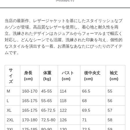
当店の最新作、レザージャケットを基にしたスタイリッシュなブ
ルゾンが登場。高品質なレザーを使用し、着心地と耐久性を両
立。洗練されたデザインはカジュアルからフォーマルまで幅広く
対応し、どんなシーンでも活躍。洗練された印象を与え、個性的
なスタイルを演出する一着。お洒落なあなたにぴったりのアイテ
ムです。
サ
身長
体重
バスト
後中央丈
袖丈
イ
(cm)
(kg)
(cm)
(cm)
(cm)
ズ
M
160-170
45-55
114
66.5
55
L
165-175
55-65
118
68
56
XL
165-175
65-72.5
122
69.5
57
2XL
170-180
72.5-80
126
71
58
3XL
175-185
80-90
130
72.5
59