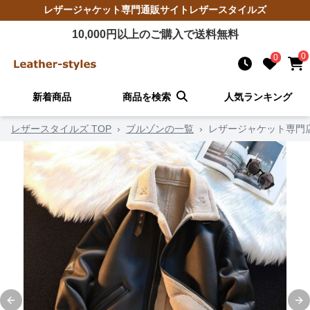
レザージャケット
専門通販サイト
レザースタイルズ
10,000
円以上のご購入で送料無料
0
0
新着商品
商品を検索
人気ランキング
レザースタイルズ TOP
›
ブルゾンの一覧
›
レザージャケット専門
Previous slide
Ne