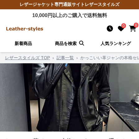
レザージャケット
専門通販サイト
レザースタイルズ
10,000
円以上のご購入で送料無料
0
0
新着商品
商品を検索
人気ランキング
レザースタイルズ TOP
›
記事一覧
›
かっこいい革ジャンの本格セ