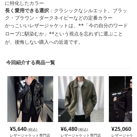
に特化したカラー
長く愛用できる選択
：クラシックなシルエット、ブラッ
ク・ブラウン・ダークネイビーなどの定番カラー
かっこいいレザージャケットは、**「今の自分のワード
ローブに馴染むか」**という視点を忘れずに選ぶこと
が、後悔しない購入への近道です。
今回紹介する商品一覧
¥
5,640
¥
6,480
¥
25,060
(税込)
(税込)
(税
レザージャケット専門店
レザージャケット専門店
レザージャケッ