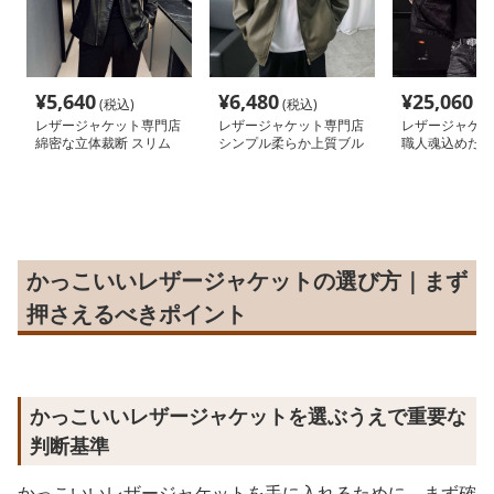
¥
5,640
¥
6,480
¥
25,060
(税込)
(税込)
(税
レザージャケット専門店
レザージャケット専門店
レザージャケッ
綿密な立体裁断 スリム
シンプル柔らか上質ブル
職人魂込めた毛
ライダース
ゾン
ライダースジャ
かっこいいレザージャケットの選び方｜まず
押さえるべきポイント
かっこいいレザージャケットを選ぶうえで重要な
判断基準
かっこいいレザージャケットを手に入れるために、まず確