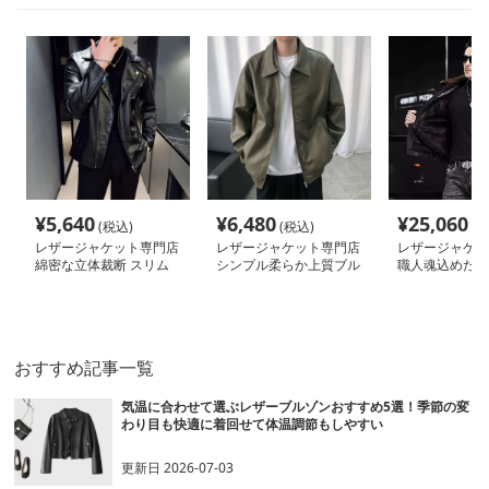
¥
5,640
¥
6,480
¥
25,060
(税込)
(税込)
(税
レザージャケット専門店
レザージャケット専門店
レザージャケッ
綿密な立体裁断 スリム
シンプル柔らか上質ブル
職人魂込めた毛
ライダース
ゾン
ライダースジャ
おすすめ記事一覧
気温に合わせて選ぶレザーブルゾンおすすめ5選！季節の変
わり目も快適に着回せて体温調節もしやすい
更新日
2026-07-03