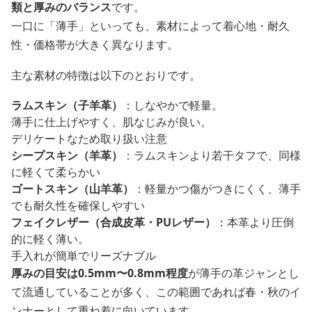
類と厚みのバランス
です。
一口に「薄手」といっても、素材によって着心地・耐久
性・価格帯が大きく異なります。
主な素材の特徴は以下のとおりです。
ラムスキン（子羊革）
：しなやかで軽量。
薄手に仕上げやすく、肌なじみが良い。
デリケートなため取り扱い注意
シープスキン（羊革）
：ラムスキンより若干タフで、同様
に軽くて柔らかい
ゴートスキン（山羊革）
：軽量かつ傷がつきにくく、薄手
でも耐久性を確保しやすい
フェイクレザー（合成皮革・PUレザー）
：本革より圧倒
的に軽く薄い。
手入れが簡単でリーズナブル
厚みの目安は0.5mm〜0.8mm程度
が薄手の革ジャンとし
て流通していることが多く、この範囲であれば春・秋のイ
ンナーとして重ね着に向いています。