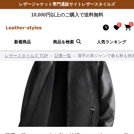
レザージャケット
専門通販サイト
レザースタイルズ
10,000
円以上のご購入で送料無料
0
0
新着商品
商品を検索
人気ランキング
レザースタイルズ TOP
›
記事一覧
›
薄手の革ジャンで春も秋も快