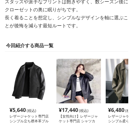
スタッズや派手なプリントは飽きやすく、数シーズン後に
クローゼットの奥に眠りがちです。
長く着ることを想定し、シンプルなデザインを軸に選ぶこ
とが後悔を減らす最短ルートです。
今回紹介する商品一覧
¥
5,640
¥
17,440
¥
6,480
(税込)
(税込)
(税込
レザージャケット専門店
【女性向け】レザージャ
レザージャケッ
シンプル立ち襟本革ブル
ケット専門店 シャツカ
シンプル柔らか
ゾン
ラーオーバーフィットレ
ゾン
ザーコート