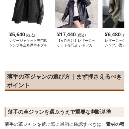
¥
5,640
¥
17,440
¥
6,480
(税込)
(税込)
(税込
レザージャケット専門店
【女性向け】レザージャ
レザージャケッ
シンプル立ち襟本革ブル
ケット専門店 シャツカ
シンプル柔らか
ゾン
ラーオーバーフィットレ
ゾン
ザーコート
薄手の革ジャンの選び方｜まず押さえるべき
ポイント
薄手の革ジャンを選ぶうえで重要な判断基準
薄手の革ジャンを選ぶ際に最初に確認すべきは、
素材の種