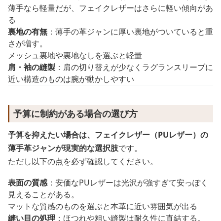
薄手なら軽量だが、フェイクレザーはさらに軽い傾向があ
る
裏地の有無
：薄手の革ジャンに厚い裏地がついていると重
さが増す。
メッシュ裏地や裏地なしを選ぶと軽量
肩・袖の縫製
：肩の切り替えが少なくラグランスリーブに
近い構造のものは腕が動かしやすい
予算に制約がある場合の選び方
予算を抑えたい場合は、フェイクレザー（PUレザー）の
薄手革ジャンが現実的な選択肢
です。
ただし以下の点を必ず確認してください。
表面の質感
：安価なPUレザーは光沢が強すぎて安っぽく
見えることがある。
マットな質感のものを選ぶと本革に近い雰囲気が出る
縫い目の処理
：ほつれや粗い縫製は耐久性に直結する。