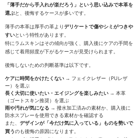
「薄手だから手入れが楽だろう」という思い込みで本革を
選ぶ
と、後悔するケースが多いです。
薄手の本革は厚手の革より
デリケートで傷やシミがつきや
すい
という特性があります。
特にラムスキンはその傾向が強く、購入後にケアの手間を
感じて着用頻度が下がるケースが見受けられます。
後悔しないための判断基準は以下です。
ケアに時間をかけたくない
→ フェイクレザー（PUレザ
ー）を選ぶ
長く大切に使いたい・エイジングを楽しみたい
→ 本革
（ゴートスキン推奨）を選ぶ
雨や汚れが気になる
→ 撥水加工済みの素材か、購入後に
防水スプレーを使用できる素材かを確認する
また、
デザインが「今だけ気に入っている」ものを勢いで
買う
のも後悔の原因になります。