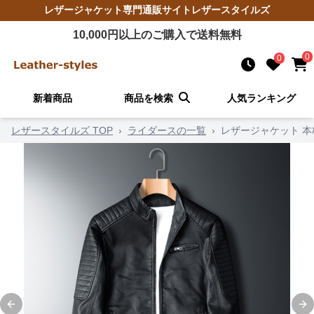
レザージャケット
専門通販サイト
レザースタイルズ
10,000
円以上のご購入で送料無料
0
0
新着商品
商品を検索
人気ランキング
レザースタイルズ TOP
›
ライダースの一覧
›
レザージャケット 
Previous slide
Ne