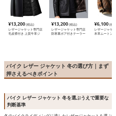
¥
13,200
¥
13,200
¥
6,100
(税込)
(税込)
(税込
レザージャケット専門店
レザージャケット専門店
レザージャケッ
毛皮襟付き 上質牛革ジ
防寒裏ボア付きテーラー
本革ムートンフ
ャケット
ド本革ジャケット
きフライトジャ
バイク レザー ジャケット 冬の選び方｜まず
押さえるべきポイント
バイク レザー ジャケット 冬を選ぶうえで重要な
判断基準
冬のバイクライディングに適したレザージャケットを選ぶ