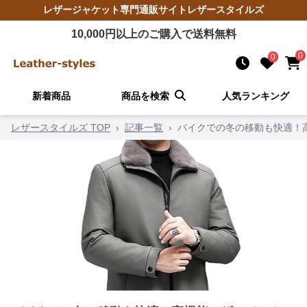
レザージャケット
専門通販サイト
レザースタイルズ
10,000
円以上のご購入で送料無料
0
0
新着商品
商品を検索
人気ランキング
レザースタイルズ TOP
›
記事一覧
›
バイクでの冬の移動も快適！