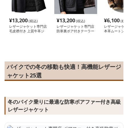
¥
13,200
¥
13,200
¥
6,100
(税込)
(税込)
(税込
レザージャケット専門店
レザージャケット専門店
レザージャケッ
毛皮襟付き 上質牛革ジ
防寒裏ボア付きテーラー
本革ムートンフ
ャケット
ド本革ジャケット
きフライトジャ
バイクでの冬の移動も快適！高機能レザージ
ャケット25選
冬のバイク乗りに最適な防寒ボアファー付き高級
レザージャケット