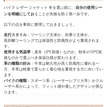
バイク レザー ジャケット 冬を選ぶ前に、
自分の使用シー
ンを明確にしておく
ことが失敗を防ぐ第一歩です。
以下の点を事前に整理しておきましょう。
走行スタイル
：ツーリング主体か、街乗り主体か。
長距離ツーリングでは保温性と防風性がより重視されま
す。
使用する気温帯
：真冬（0℃前後）なのか、秋冬の10℃前
後なのかで選ぶべき保温仕様が変わります。
革の種類の好み
：牛革は耐久性が高く防風性に優れる一
方、羊革は軽量で柔らかく着心地を重視する方に向いてい
ます。
バイクの種類
：スポーツ系（レーサーレプリカ等）かクル
ーザー系かによって、フィット感や適したデザインが異な
ります。