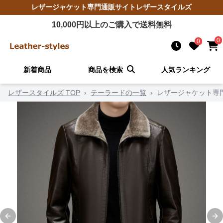
レザージャケット
専門通販サイト
レザースタイルズ
10,000
円以上のご購入で送料無料
0
0
新着商品
商品を検索
人気ランキング
レザースタイルズ TOP
›
テーラードの一覧
›
レザージャケット専
Previous slide
Ne