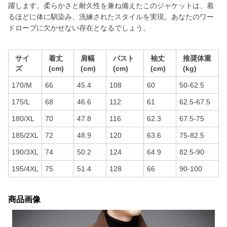
躍します。柔らかさと耐久性を兼ね備えたこのジャケットは、着
るほどに体に馴染み、洗練されたスタイルを実現。あなたのワー
ドローブに欠かせない存在となるでしょう。
サイ
着丈
肩幅
バスト
袖丈
推奨体重
ズ
(cm)
(cm)
(cm)
(cm)
(kg)
170/M
66
45.4
108
60
50-62.5
175/L
68
46.6
112
61
62.5-67.5
180/XL
70
47.8
116
62.3
67.5-75
185/2XL
72
48.9
120
63.6
75-82.5
190/3XL
74
50.2
124
64.9
82.5-90
195/4XL
75
51.4
128
66
90-100
商品画像