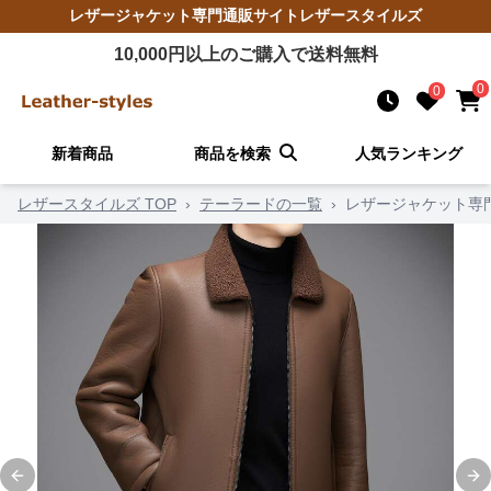
レザージャケット
専門通販サイト
レザースタイルズ
10,000
円以上のご購入で送料無料
0
0
新着商品
商品を検索
人気ランキング
レザースタイルズ TOP
›
テーラードの一覧
›
レザージャケット専
Previous slide
Ne