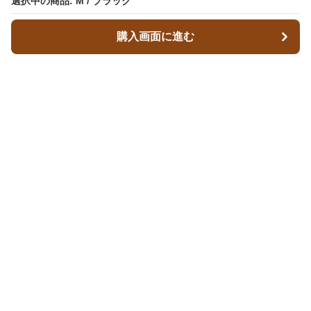
選択中の商品: M / ブラック
購入画面に進む
レザースタイルズ
について
会社概要
利用規約