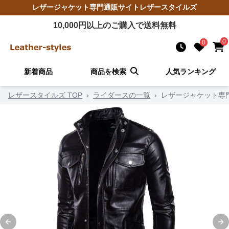
レザージャケット
専門通販サイト
レザースタイルズ
10,000
円以上のご購入で送料無料
0
0
新着商品
商品を検索
人気ランキング
レザースタイルズ TOP
›
ライダースの一覧
›
レザージャケット専
Previous slide
Ne