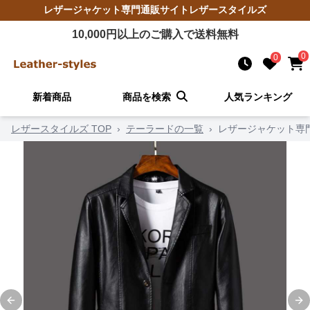
レザージャケット
専門通販サイト
レザースタイルズ
10,000
円以上のご購入で送料無料
0
0
新着商品
商品を検索
人気ランキング
レザースタイルズ TOP
›
テーラードの一覧
›
レザージャケット専門
Previous slide
Ne