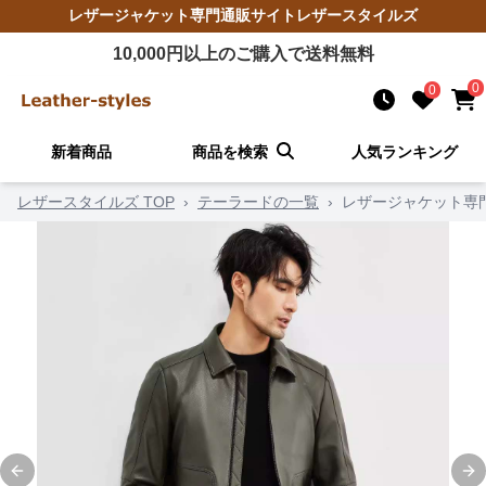
レザージャケット
専門通販サイト
レザースタイルズ
10,000
円以上のご購入で送料無料
0
0
新着商品
商品を検索
人気ランキング
レザースタイルズ TOP
›
テーラードの一覧
›
レザージャケット専
Previous slide
Ne