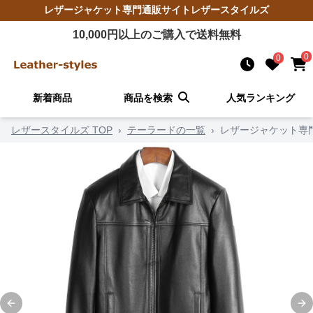
レザージャケット
専門通販サイト
レザースタイルズ
10,000
円以上のご購入で送料無料
0
0
新着商品
商品を検索
人気ランキング
レザースタイルズ TOP
›
テーラードの一覧
›
レザージャケット専
Previous slide
Ne