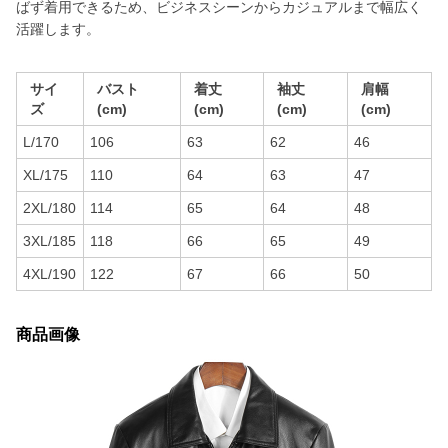
ばず着用できるため、ビジネスシーンからカジュアルまで幅広く
活躍します。
サイ
バスト
着丈
袖丈
肩幅
ズ
(cm)
(cm)
(cm)
(cm)
L/170
106
63
62
46
XL/175
110
64
63
47
2XL/180
114
65
64
48
3XL/185
118
66
65
49
4XL/190
122
67
66
50
商品画像