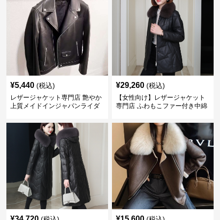
¥
5,440
¥
29,260
(税込)
(税込)
レザージャケット専門店 艶やか
【女性向け】レザージャケット
上質メイドインジャパンライダ
専門店 ふわもこファー付き中綿
ース
レザーコート
¥
34,720
¥
15,600
(税込)
(税込)