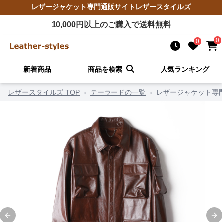
レザージャケット
専門通販サイト
レザースタイルズ
10,000
円以上のご購入で送料無料
0
0
新着商品
商品を検索
人気ランキング
レザースタイルズ TOP
›
テーラードの一覧
›
レザージャケット専
Previous slide
Ne