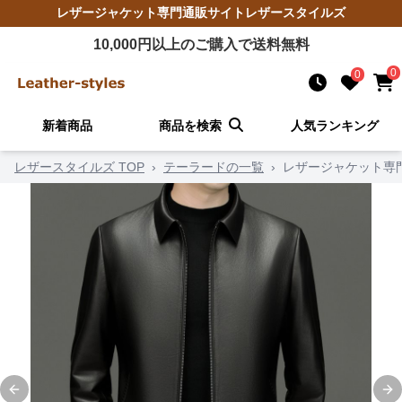
レザージャケット
専門通販サイト
レザースタイルズ
10,000
円以上のご購入で送料無料
0
0
新着商品
商品を検索
人気ランキング
レザースタイルズ TOP
›
テーラードの一覧
›
レザージャケット専門
Previous slide
Ne