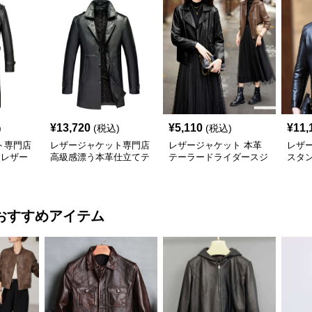
¥
13,720
¥
5,110
¥
11,
)
(税込)
(税込)
ト専門店
レザージャケット専門店
レザージャケット 本革
レザ
 レザー
高級感漂う本革仕立てテ
テーラードライダースジ
スタ
ーラードジャケット
ャケット
レザ
おすすめアイテム