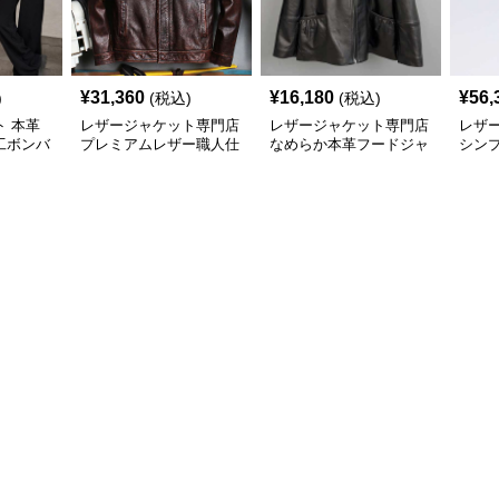
¥
31,360
¥
16,180
¥
56,
)
(税込)
(税込)
 本革
レザージャケット専門店
レザージャケット専門店
レザ
工ボンバ
プレミアムレザー職人仕
なめらか本革フードジャ
シンプ
上げブルゾン
ケット
ュアル