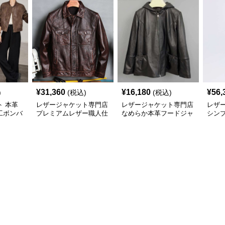
¥
31,360
¥
16,180
¥
56,
)
(税込)
(税込)
 本革
レザージャケット専門店
レザージャケット専門店
レザ
工ボンバ
プレミアムレザー職人仕
なめらか本革フードジャ
シンプ
上げブルゾン
ケット
ュアル