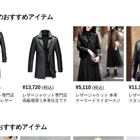
のおすすめアイテム
¥
13,720
¥
5,110
¥
11,
)
(税込)
(税込)
ト専門店
レザージャケット専門店
レザージャケット 本革
レザ
 レザー
高級感漂う本革仕立てテ
テーラードライダースジ
スタ
ーラードジャケット
ャケット
レザ
おすすめアイテム