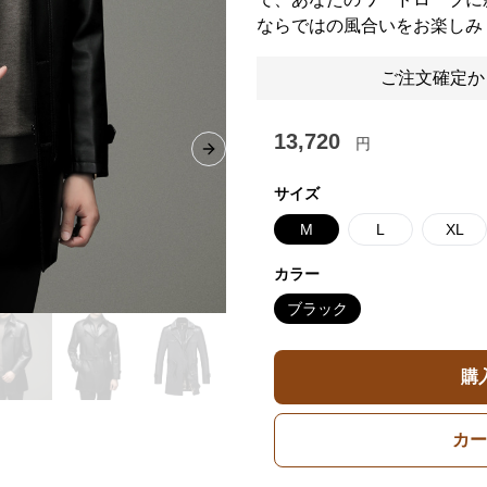
ならではの風合いをお楽しみ
ご注文確定か
13,720
円
Next slide
サイズ
M
L
XL
カラー
ブラック
購
カー