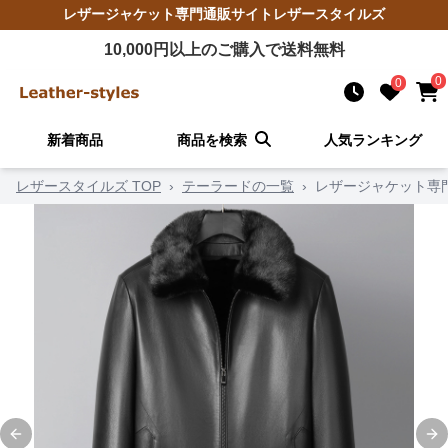
レザージャケット
専門通販サイト
レザースタイルズ
10,000
円以上のご購入で送料無料
0
0
新着商品
商品を検索
人気ランキング
レザースタイルズ TOP
›
テーラードの一覧
›
レザージャケット専
Previous slide
Ne