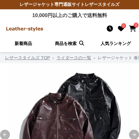
レザージャケット
専門通販サイト
レザースタイルズ
10,000
円以上のご購入で送料無料
0
0
新着商品
商品を検索
人気ランキング
レザースタイルズ TOP
›
ライダースの一覧
›
レザージャケット 
Previous slide
Ne