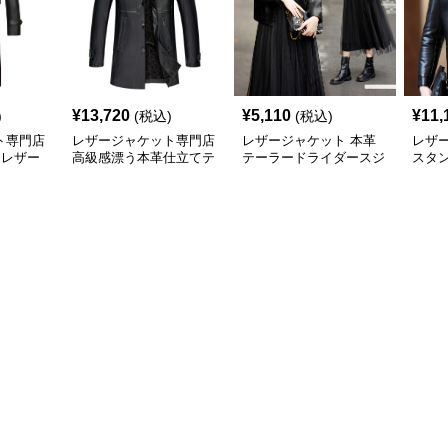
¥
13,720
¥
5,110
¥
11,
)
(税込)
(税込)
ト専門店
レザージャケット専門店
レザージャケット 本革
レザ
 レザー
高級感漂う本革仕立てテ
テーラードライダースジ
スタ
ーラードジャケット
ャケット
レザ