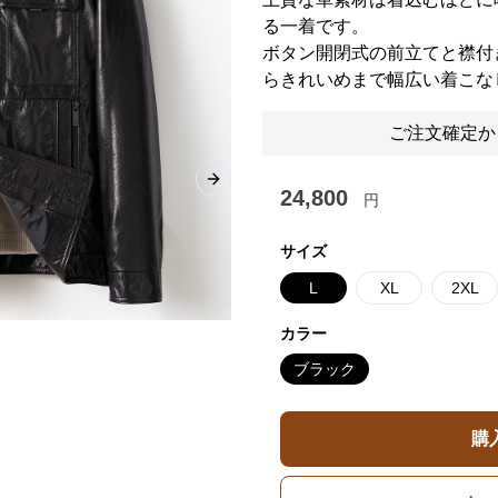
る一着です。
ボタン開閉式の前立てと襟付
らきれいめまで幅広い着こな
ご注文確定か
Next slide
24,800
円
サイズ
L
XL
2XL
カラー
ブラック
購