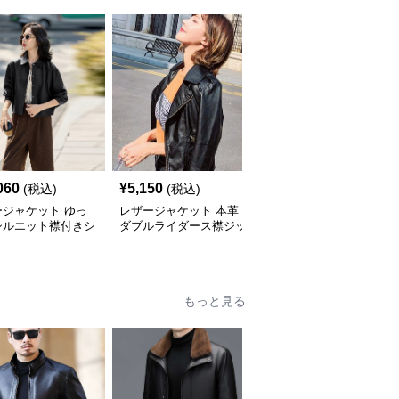
060
¥
5,150
¥
6,500
(税込)
(税込)
(税込)
ージャケット ゆっ
レザージャケット 本革
レザージャケット 本革
シルエット襟付きシ
ダブルライダース襟ジッ
ショート丈レディースラ
ト丈ライダース
プアップショート丈ジャ
イダースジャケット裾リ
ケット
ブデザイン
もっと見る