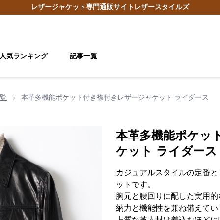
レザージャケット
専門通販サイト
レザースタイルズ
人気ランキング
記事一覧
覧
›
本革多機能ポケット付き襟付きレザージャケット ライダース
本革多機能ポケッ
ケット ライダース
カジュアルスタイルの定番と
ットです。
胸元と腰回りに配した実用的
納力と機能性を兼ね備えてい
上質な革素材は着込むほどに