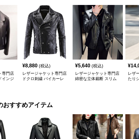
¥
8,880
¥
5,640
¥
14,
(税込)
(税込)
ト専門店
レザージャケット専門店
レザージャケット専門店
レザ
ドインジ
ドクロ刺繍 バイカーレ
綿密な立体裁断 スリム
たり
ス
ザー
ライダース
ョー
のおすすめアイテム