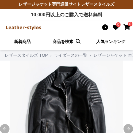
レザージャケット
専門通販サイト
レザースタイルズ
10,000
円以上のご購入で送料無料
0
0
新着商品
商品を検索
人気ランキング
レザースタイルズ TOP
›
ライダースの一覧
›
レザージャケット 
Previous slide
Ne