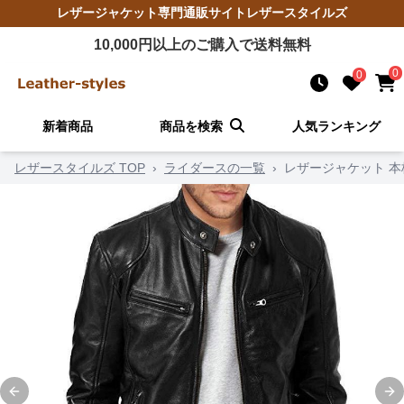
レザージャケット
専門通販サイト
レザースタイルズ
10,000
円以上のご購入で送料無料
0
0
新着商品
商品を検索
人気ランキング
レザースタイルズ TOP
›
ライダースの一覧
›
レザージャケット 
Previous slide
Ne