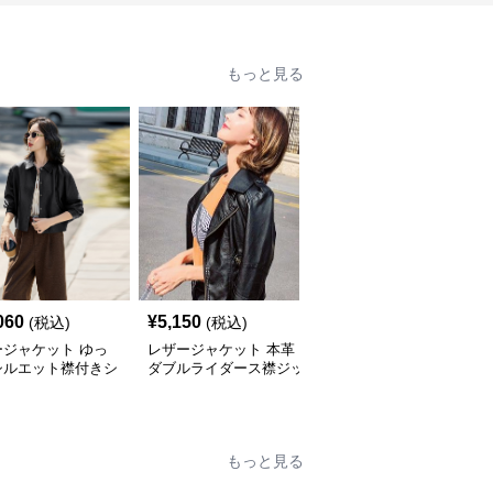
もっと見る
060
¥
5,150
¥
6,500
(税込)
(税込)
(税込)
ージャケット ゆっ
レザージャケット 本革
レザージャケット 本革
シルエット襟付きシ
ダブルライダース襟ジッ
ショート丈レディースラ
ト丈ライダース
プアップショート丈ジャ
イダースジャケット裾リ
ケット
ブデザイン
もっと見る