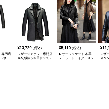
¥
13,720
¥
5,110
¥
11,
)
(税込)
(税込)
ト専門店
レザージャケット専門店
レザージャケット 本革
レザ
 レザー
高級感漂う本革仕立てテ
テーラードライダースジ
スタ
ーラードジャケット
ャケット
レザ