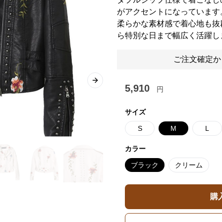
がアクセントになっています
柔らかな素材感で着心地も抜
ら特別な日まで幅広く活躍し
ご注文確定か
Next slide
5,910
円
サイズ
S
M
L
カラー
ブラック
クリーム
購