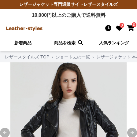
レザージャケット
専門通販サイト
レザースタイルズ
10,000
円以上のご購入で送料無料
0
0
新着商品
商品を検索
人気ランキング
レザースタイルズ TOP
›
ショート丈の一覧
›
レザージャケット 
Previous slide
Ne