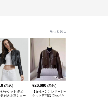
もっと見る
10
¥
26,680
¥
8,960
(税込)
(税込)
(税込)
ージャケット 斜め
【女性向け】レザージャ
【女性向け】レザージャ
金具付き本革ショー
ケット専門店 立体ポケ
ケット専門店 バルーン
レディースライダー
ット付きショートレザー
スリーブショートブルゾ
ャケット
ブルゾン
ン