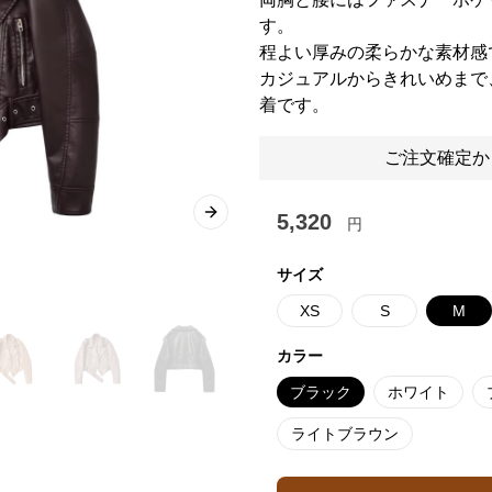
す。
程よい厚みの柔らかな素材感
カジュアルからきれいめまで
着です。
ご注文確定か
5,320
Next slide
円
サイズ
XS
S
M
カラー
ブラック
ホワイト
ライトブラウン