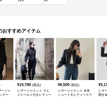
のおすすめアイテム
¥
15,780
¥
6,500
¥
5,1
)
(税込)
(税込)
ザージャ
レザージャケット ウエ
レザージャケット 本革
レザ
ンテー
ストベルト付きレディー
ショート丈レディースラ
開き
サイズレ
ス本革ショート丈ジャケ
イダースジャケット裾リ
ト丈
コート
ット
ブデザイン
スジ