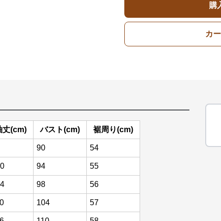
購
カー
丈(cm)
バスト(cm)
裾周り(cm)
90
54
0
94
55
4
98
56
0
104
57
6
110
58