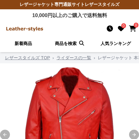
レザージャケット
専門通販サイト
レザースタイルズ
10,000
円以上のご購入で送料無料
0
0
新着商品
商品を検索
人気ランキング
レザースタイルズ TOP
›
ライダースの一覧
›
レザージャケット 
Previous slide
Ne