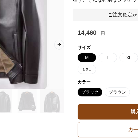
ご注文確定か
14,460
円
Next slide
サイズ
M
L
XL
5XL
カラー
ブラック
ブラウン
購
カー