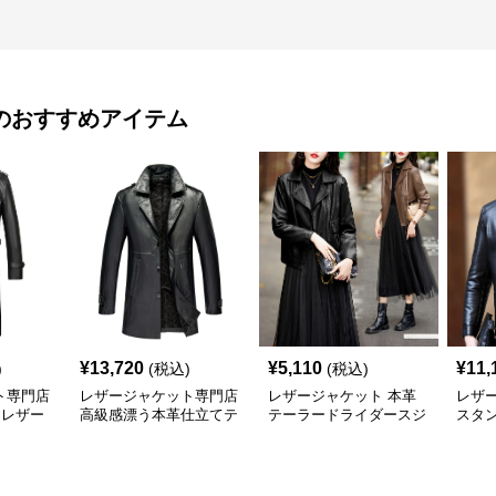
のおすすめアイテム
¥
13,720
¥
5,110
¥
11,
)
(税込)
(税込)
ト専門店
レザージャケット専門店
レザージャケット 本革
レザ
 レザー
高級感漂う本革仕立てテ
テーラードライダースジ
スタ
ーラードジャケット
ャケット
レザ