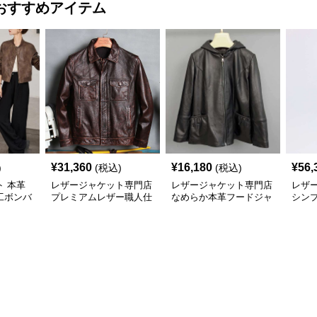
おすすめアイテム
¥
31,360
¥
16,180
¥
56,
)
(税込)
(税込)
 本革
レザージャケット専門店
レザージャケット専門店
レザ
工ボンバ
プレミアムレザー職人仕
なめらか本革フードジャ
シンプ
上げブルゾン
ケット
ュアル