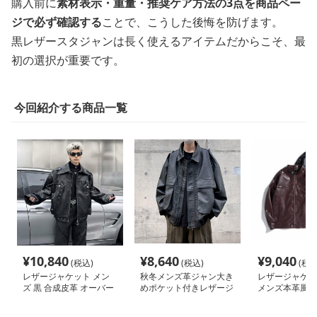
購入前に
素材表示・重量・推奨ケア方法の3点を商品ペー
ジで必ず確認する
ことで、こうした後悔を防げます。
黒レザースタジャンは長く使えるアイテムだからこそ、最
初の選択が重要です。
今回紹介する商品一覧
¥
10,840
¥
8,640
¥
9,040
(税込)
(税込)
(税込
レザージャケット メン
秋冬メンズ革ジャン大き
レザージャケッ
ズ 黒 合成皮革 オーバー
めポケット付きレザージ
メンズ本革風ラ
サイズ ライダース ジャ
ャケット ブルゾン
ジャケット
ケット