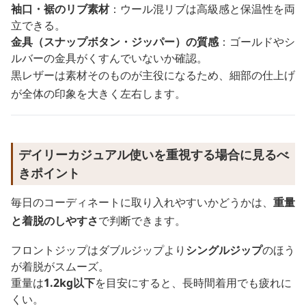
袖口・裾のリブ素材
：ウール混リブは高級感と保温性を両
立できる。
金具（スナップボタン・ジッパー）の質感
：ゴールドやシ
ルバーの金具がくすんでいないか確認。
黒レザーは素材そのものが主役になるため、細部の仕上げ
が全体の印象を大きく左右します。
デイリーカジュアル使いを重視する場合に見るべ
きポイント
毎日のコーディネートに取り入れやすいかどうかは、
重量
と着脱のしやすさ
で判断できます。
フロントジップはダブルジップより
シングルジップ
のほう
が着脱がスムーズ。
重量は
1.2kg以下
を目安にすると、長時間着用でも疲れに
くい。