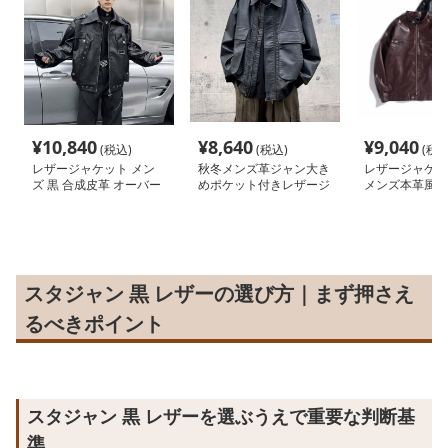
¥
10,840
¥
8,640
¥
9,040
(税込)
(税込)
(税込
レザージャケット メン
秋冬メンズ革ジャン大き
レザージャケッ
ズ 黒 合成皮革 オーバー
めポケット付きレザージ
メンズ本革風ラ
サイズ ライダース ジャ
ャケット ブルゾン
ジャケット
ケット
スタジャン 黒 レザーの選び方｜まず押さえ
るべきポイント
スタジャン 黒 レザーを選ぶうえで重要な判断基
準