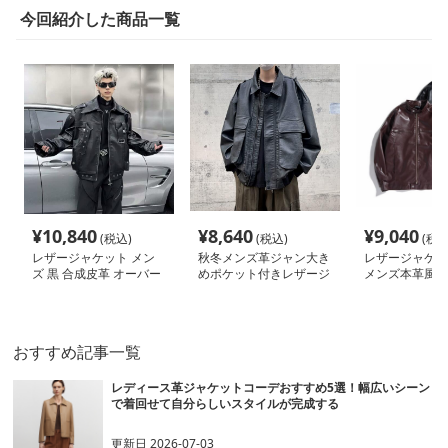
今回紹介した商品一覧
¥
10,840
¥
8,640
¥
9,040
(税込)
(税込)
(税込
レザージャケット メン
秋冬メンズ革ジャン大き
レザージャケッ
ズ 黒 合成皮革 オーバー
めポケット付きレザージ
メンズ本革風ラ
サイズ ライダース ジャ
ャケット ブルゾン
ジャケット
ケット
おすすめ記事一覧
レディース革ジャケットコーデおすすめ5選！幅広いシーン
で着回せて自分らしいスタイルが完成する
更新日
2026-07-03