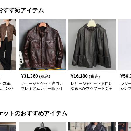
おすすめアイテム
¥
31,360
¥
16,180
¥
56,
)
(税込)
(税込)
 本革
レザージャケット専門店
レザージャケット専門店
レザ
工ボンバ
プレミアムレザー職人仕
なめらか本革フードジャ
シンプ
上げブルゾン
ケット
ュアル
ケット
のおすすめアイテム