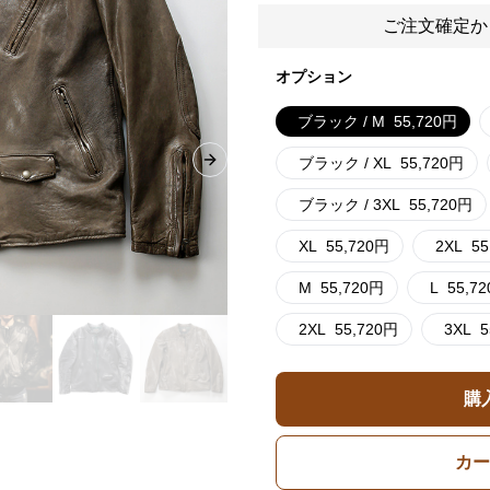
ご注文確定か
オプション
ブラック / M
55,720
円
ブラック / XL
55,720
円
Next slide
ブラック / 3XL
55,720
円
XL
55,720
円
2XL
55
M
55,720
円
L
55,72
2XL
55,720
円
3XL
5
購
カー