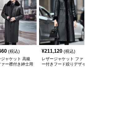
660
¥
211,120
¥
4,310
(税込)
(税込)
(税込)
ージャケット 高級
レザージャケット ファ
レザージャケット ノー
ファー襟付き紳士用
ー付きフード絞りデザイ
カラーテーラードロング
グコート
ンロング丈レザーコート
丈本革ジャケット