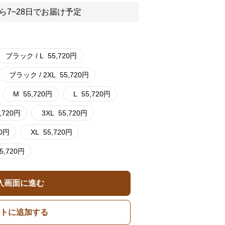
ら7~28日でお届け予定
ブラック / L
55,720
円
ブラック / 2XL
55,720
円
M
55,720
円
L
55,720
円
,720
円
3XL
55,720
円
0
円
XL
55,720
円
5,720
円
入画面に進む
トに追加する