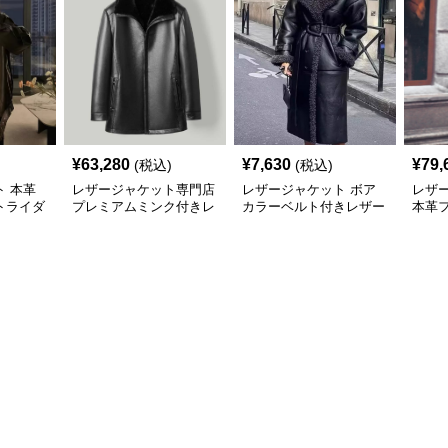
¥
63,280
¥
7,630
¥
79,
(税込)
(税込)
 本革
レザージャケット専門店
レザージャケット ボア
レザ
トライダ
プレミアムミンク付きレ
カラーベルト付きレザー
本革
ザーロングジャケット
ロングコート
ロン