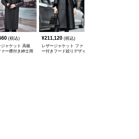
660
¥
211,120
¥
4,310
(税込)
(税込)
(税込)
ージャケット 高級
レザージャケット ファ
レザージャケット ノー
ファー襟付き紳士用
ー付きフード絞りデザイ
カラーテーラードロング
グコート
ンロング丈レザーコート
丈本革ジャケット