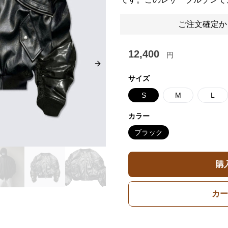
ご注文確定か
12,400
円
Next slide
サイズ
S
M
L
カラー
ブラック
購
カー