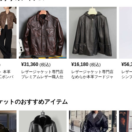
¥
31,360
¥
16,180
¥
56,
)
(税込)
(税込)
 本革
レザージャケット専門店
レザージャケット専門店
レザ
工ボンバ
プレミアムレザー職人仕
なめらか本革フードジャ
シンプ
上げブルゾン
ケット
ュアル
ケット
のおすすめアイテム