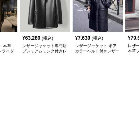
¥
63,280
¥
7,630
¥
79,
(税込)
(税込)
 本革
レザージャケット専門店
レザージャケット ボア
レザ
トライダ
プレミアムミンク付きレ
カラーベルト付きレザー
本革
ザーロングジャケット
ロングコート
ロン