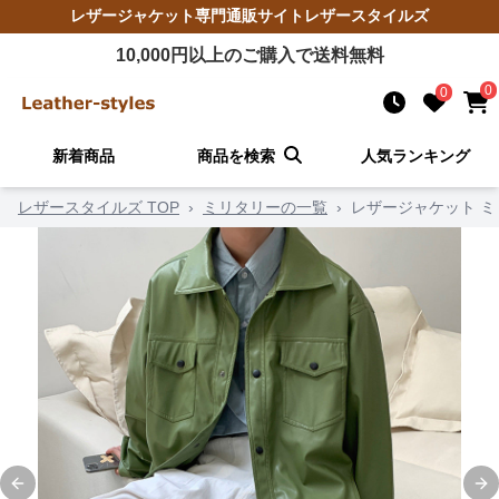
レザージャケット
専門通販サイト
レザースタイルズ
10,000
円以上のご購入で送料無料
0
0
新着商品
商品を検索
人気ランキング
レザースタイルズ TOP
›
ミリタリーの一覧
›
レザージャケット 
Previous slide
Ne