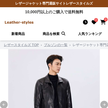
レザージャケット
専門通販サイト
レザースタイルズ
10,000
円以上のご購入で送料無料
0
0
新着商品
商品を検索
人気ランキング
レザースタイルズ TOP
›
ブルゾンの一覧
›
レザージャケット専門店
Previous slide
Ne